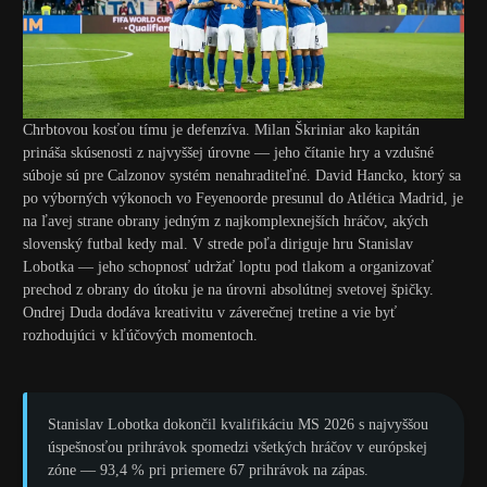
Chrbtovou kosťou tímu je defenzíva. Milan Škriniar ako kapitán
prináša skúsenosti z najvyššej úrovne — jeho čítanie hry a vzdušné
súboje sú pre Calzonov systém nenahraditeľné. David Hancko, ktorý sa
po výborných výkonoch vo Feyenoorde presunul do Atlética Madrid, je
na ľavej strane obrany jedným z najkomplexnejších hráčov, akých
slovenský futbal kedy mal. V strede poľa diriguje hru Stanislav
Lobotka — jeho schopnosť udržať loptu pod tlakom a organizovať
prechod z obrany do útoku je na úrovni absolútnej svetovej špičky.
Ondrej Duda dodáva kreativitu v záverečnej tretine a vie byť
rozhodujúci v kľúčových momentoch.
Stanislav Lobotka dokončil kvalifikáciu MS 2026 s najvyššou
úspešnosťou prihrávok spomedzi všetkých hráčov v európskej
zóne — 93,4 % pri priemere 67 prihrávok na zápas.