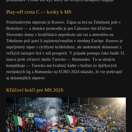
Play-off cesta C — kroky k MS
Polufinálovým súperom je Kosovo. Zápas sa hrá na Tehelnom poli v
Bratislave — a domáce prostredie je pre Calzonov tím kľúčové.
Slovensko doma v kvalifikácii neprehralo ani raz a atmosféra na
Tehelnom poli patrí k najintenzívnejším v strednej Európe. Kosovo je
nepríjemný súper s rýchlymi krídelníkmi, ale nedostatok skúseností z
veľkých turnajov hrá v náš prospech. V prípade postupu čaká finále 31.
marca proti víťazovi duelu Turecko — Rumunsko. Tu sa situácia
komplikuje — Turecko má kvalitný káder s hráčmi zo špičkových
európskych líg a Rumunsko na EURO 2024 ukázalo, že vie prekvapiť
aj skúsenejších súperov.
Kľúčoví hráči pre MS 2026