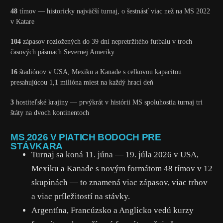
48
tímov — historicky najväčší turnaj, o šestnásť viac než na MS 2022
v Katare
104
zápasov rozložených do 39 dní nepretržitého futbalu v troch
časových pásmach Severnej Ameriky
16
štadiónov v USA, Mexiku a Kanade s celkovou kapacitou
presahujúcou 1,1 milióna miest na každý hrací deň
3
hostiteľské krajiny — prvýkrát v histórii MS spoluhostia turnaj tri
štáty na dvoch kontinentoch
MS 2026 V PIATICH BODOCH PRE
STÁVKARA
Turnaj sa koná 11. júna — 19. júla 2026 v USA,
Mexiku a Kanade s novým formátom 48 tímov v 12
skupinách — to znamená viac zápasov, viac trhov
a viac príležitostí na stávky.
Argentína, Francúzsko a Anglicko vedú kurzy