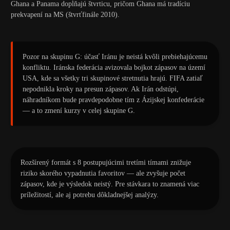
Ghana a Panama dopĺňajú štvrticu, pričom Ghana má tradíciu
prekvapení na MS (štvrťfinále 2010).
Pozor na skupinu G: účasť Iránu je neistá kvôli prebiehajúcemu
konfliktu. Iránska federácia avizovala bojkot zápasov na území
USA, kde sa všetky tri skupinové stretnutia hrajú. FIFA zatiaľ
nepodnikla kroky na presun zápasov. Ak Irán odstúpi,
náhradníkom bude pravdepodobne tím z Ázijskej konfederácie
— a to zmení kurzy v celej skupine G.
Rozšírený formát s 8 postupujúcimi tretími tímami znižuje
riziko skorého vypadnutia favoritov — ale zvyšuje počet
zápasov, kde je výsledok neistý. Pre stávkara to znamená viac
príležitostí, ale aj potrebu dôkladnejšej analýzy.