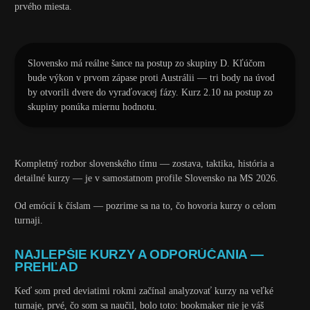
prvého miesta.
Slovensko má reálne šance na postup zo skupiny D. Kľúčom
bude výkon v prvom zápase proti Austrálii — tri body na úvod
by otvorili dvere do vyraďovacej fázy. Kurz 2.10 na postup zo
skupiny ponúka miernu hodnotu.
Kompletný rozbor slovenského tímu — zostava, taktika, história a
detailné kurzy — je v samostatnom profile Slovensko na MS 2026.
Od emócií k číslam — pozrime sa na to, čo hovoria kurzy o celom
turnaji.
NAJLEPŠIE KURZY A ODPORÚČANIA —
PREHĽAD
Keď som pred deviatimi rokmi začínal analyzovať kurzy na veľké
turnaje, prvé, čo som sa naučil, bolo toto: bookmaker nie je váš