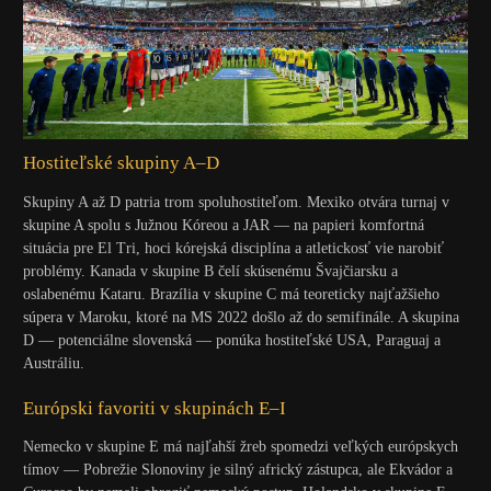
Hostiteľské skupiny A–D
Skupiny A až D patria trom spoluhostiteľom. Mexiko otvára turnaj v
skupine A spolu s Južnou Kóreou a JAR — na papieri komfortná
situácia pre El Tri, hoci kórejská disciplína a atletickosť vie narobiť
problémy. Kanada v skupine B čelí skúsenému Švajčiarsku a
oslabenému Kataru. Brazília v skupine C má teoreticky najťažšieho
súpera v Maroku, ktoré na MS 2022 došlo až do semifinále. A skupina
D — potenciálne slovenská — ponúka hostiteľské USA, Paraguaj a
Austráliu.
Európski favoriti v skupinách E–I
Nemecko v skupine E má najľahší žreb spomedzi veľkých európskych
tímov — Pobrežie Slonoviny je silný africký zástupca, ale Ekvádor a