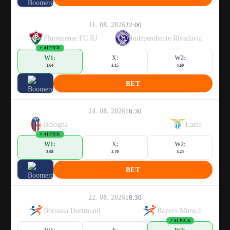
11. 08. 2026
22:00
Fluminense FC RJ
Independiente Rivadavia
⚡ AI PICK
W1:
X:
W2:
1.64
3.15
4.60
BET
24. 08. 2026
16:30
Bologna
Lazio
⚡ AI PICK
W1:
X:
W2:
2.08
2.70
3.25
BET
22. 08. 2026
18:30
Borussia Dortmund
Bayern Munich
⚡ AI PICK