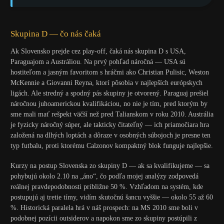
Skupina D — čo nás čaká
Ak Slovensko prejde cez play-off, čaká nás skupina D s USA,
Paraguajom a Austráliou. Na prvý pohľad náročná — USA sú
hostiteľom a jasným favoritom s hráčmi ako Christian Pulisic, Weston
McKennie a Giovanni Reyna, ktorí pôsobia v najlepších európskych
ligách. Ale stredný a spodný pás skupiny je otvorený. Paraguaj prešiel
náročnou juhoamerickou kvalifikáciou, no nie je tím, pred ktorým by
sme mali mať rešpekt väčší než pred Talianskom v roku 2010. Austrália
je fyzicky náročný súper, ale takticky čitateľný — ich priamočiara hra
založená na dlhých loptách a dôraze v osobných súbojoch je presne ten
typ futbalu, proti ktorému Calzonov kompaktný blok funguje najlepšie.
Kurzy na postup Slovenska zo skupiny D — ak sa kvalifikujeme — sa
pohybujú okolo 2.10 na „áno“, čo podľa mojej analýzy zodpovedá
reálnej pravdepodobnosti približne 50 %. Vzhľadom na systém, kde
postupujú aj tretie tímy, vidím skutočnú šancu vyššie — okolo 55 až 60
%. Historická paralela hrá v náš prospech: na MS 2010 sme boli v
podobnej pozícii outsiderov a napokon sme zo skupiny postúpili z