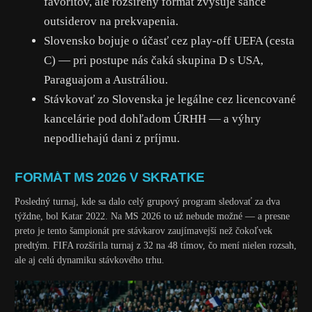
favoritov, ale rozšírený formát zvyšuje šance
outsiderov na prekvapenia.
Slovensko bojuje o účasť cez play-off UEFA (cesta
C) — pri postupe nás čaká skupina D s USA,
Paraguajom a Austráliou.
Stávkovať zo Slovenska je legálne cez licencované
kancelárie pod dohľadom ÚRHH — a výhry
nepodliehajú dani z príjmu.
FORMÁT MS 2026 V SKRATKE
Posledný turnaj, kde sa dalo celý grupový program sledovať za dva
týždne, bol Katar 2022. Na MS 2026 to už nebude možné — a presne
preto je tento šampionát pre stávkarov zaujímavejší než čokoľvek
predtým. FIFA rozšírila turnaj z 32 na 48 tímov, čo mení nielen rozsah,
ale aj celú dynamiku stávkového trhu.