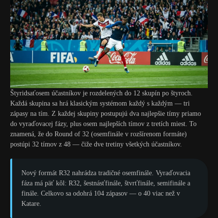
Štyridsaťosem účastníkov je rozdelených do 12 skupín po štyroch.
Každá skupina sa hrá klasickým systémom každý s každým — tri
zápasy na tím. Z každej skupiny postupujú dva najlepšie tímy priamo
do vyraďovacej fázy, plus osem najlepších tímov z tretích miest. To
znamená, že do Round of 32 (osemfinále v rozšírenom formáte)
postúpi 32 tímov z 48 — čiže dve tretiny všetkých účastníkov.
Nový formát R32 nahrádza tradičné osemfinále. Vyraďovacia
fáza má päť kôl: R32, šestnásťfinále, štvrťfinále, semifinále a
finále. Celkovo sa odohrá 104 zápasov — o 40 viac než v
Katare.