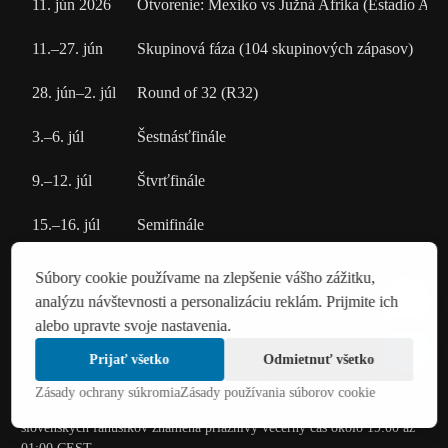
11. jún 2026
Otvorenie: Mexiko vs Južná Afrika (Estadio Azte
11.–27. jún
Skupinová fáza (104 skupinových zápasov)
28. jún–2. júl
Round of 32 (R32)
3.–6. júl
Šestnásťfinále
9.–12. júl
Štvrťfinále
15.–16. júl
Semifinále
19. júl 2026
Finále (MetLife Stadium, New Jersey)
Súbory cookie používame na zlepšenie vášho zážitku,
analýzu návštevnosti a personalizáciu reklám. Prijmite ich
alebo upravte svoje nastavenia.
14:43
Dva dátumy si zapíšte červeným: 15. jún — prvý zápas Slovenska v
Prijať všetko
Odmietnuť všetko
skupine D (ak sa kvalifikujeme), pravdepodobne proti Austrálii. A 25.
jún — posledné kolo skupiny D, kde sa rozhodne o postupe. Zápasy
Zásady ochrany súkromia
Zásady používania súborov cookie
skupiny D sa budú hrať prevažne na východnom pobreží USA, čo pre
slovenských fanúšikov znamená priaznivý večerný čas okolo 19:00 až