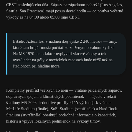
CEST nasledujúceho dňa. Zápasy na západnom pobreží (Los Angeles,
Seattle, San Francisco) majú posun deväť hodín — čo posúva večerné
výkopy až na 04:00 alebo 05:00 ráno CEST.
Estadio Azteca leží v nadmorskej výške 2 240 metrov — tímy,
ktoré tam hrajú, musia počítať so zníženým obsahom kyslíka.
Na MS 1970 tento faktor ovplyvnil viaceré zápasy a trh
over/under na góly v mexických zápasoch bude nižší než na
štadiónoch pri hladine mora.
Kompletný prehľad všetkých 16 arén — vrátane pridelených zápasov,
dopravných spojení a klimatických podmienok — nájdete v sekcii
štadióny MS 2026. Jednotlivé profily kľúčových dejísk vrátane
MetLife Stadium (finále), SoFi Stadium (semifinále) a Hard Rock
Stadium (štvrťfinále) obsahujú podrobné informácie o kapacitách,
histórii a vplyve lokálnych podmienok na výkony tímov.