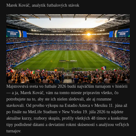
Marek Kováč, analytik futbalových stávok
Majstrovstvá sveta vo futbale 2026 budú najväčším turnajom v histórii
— a ja, Marek Kováč, vám na tomto mieste pripravím všetko, čo
potrebujete na to, aby ste ich nielen sledovali, ale aj rozumne
stavkovali. Od prvého výkopu na Estadio Azteca v Mexiku 11. júna až
po finále na MetLife Stadium v New Yorku 19. júla 2026 tu nájdete
aktuálne kurzy, rozbory skupín, profily všetkých 48 tímov a konkrétne
tipy podložené dátami a deviatimi rokmi skúseností s analýzou veľkých
turnajov.