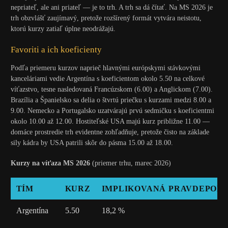
nepriateľ, ale ani priateľ — je to trh. A trh sa dá čítať. Na MS 2026 je
trh obzvlášť zaujímavý, pretože rozšírený formát vytvára neistotu,
ktorú kurzy zatiaľ úplne neodrážajú.
Favoriti a ich koeficienty
Podľa priemeru kurzov naprieč hlavnými európskymi stávkovými
kanceláriami vedie Argentína s koeficientom okolo 5.50 na celkové
víťazstvo, tesne nasledovaná Francúzskom (6.00) a Anglickom (7.00).
Brazília a Španielsko sa delia o štvrtú priečku s kurzami medzi 8.00 a
9.00. Nemecko a Portugalsko uzatvárajú prvú sedmičku s koeficientmi
okolo 10.00 až 12.00. Hostiteľské USA majú kurz približne 11.00 —
domáce prostredie trh evidentne zohľadňuje, pretože čisto na základe
sily kádra by USA patrili skôr do pásma 15.00 až 18.00.
Kurzy na víťaza MS 2026
(priemer trhu, marec 2026)
TÍM
KURZ
IMPLIKOVANÁ PRAVDEPOD
Argentína
5.50
18,2 %