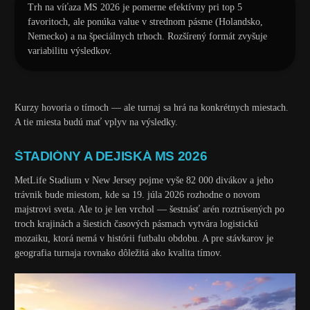
Trh na víťaza MS 2026 je pomerne efektívny pri top 5
favoritoch, ale ponúka value v strednom pásme (Holandsko,
Nemecko) a na špeciálnych trhoch. Rozšírený formát zvyšuje
variabilitu výsledkov.
Kurzy hovoria o tímoch — ale turnaj sa hrá na konkrétnych miestach.
A tie miesta budú mať vplyv na výsledky.
ŠTADIÓNY A DEJISKÁ MS 2026
MetLife Stadium v New Jersey pojme vyše 82 000 divákov a jeho
trávnik bude miestom, kde sa 19. júla 2026 rozhodne o novom
majstrovi sveta. Ale to je len vrchol — šestnásť arén roztrúsených po
troch krajinách a šiestich časových pásmach vytvára logistickú
mozaiku, ktorá nemá v histórii futbalu obdobu. A pre stávkarov je
geografia turnaja rovnako dôležitá ako kvalita tímov.